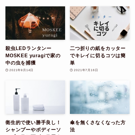
殺虫LEDランタンー
二つ折りの紙をカッター
MOSKEE yuragiで家の
でキレイに切るコツは簡
中の虫を捕獲
単
2021年9月14日
2021年7月16日
衛生的で使い勝手良し！
傘を無くさなくなった方
シャンプーやボディーソ
法