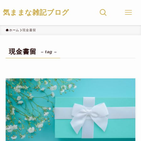
気ままな雑記ブログ
ホーム
現金書留
現金書留
– tag –